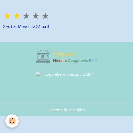
★
★
★
★
★
2
votes. Moyenne
2.5
sur 5.
Gestion des cookies