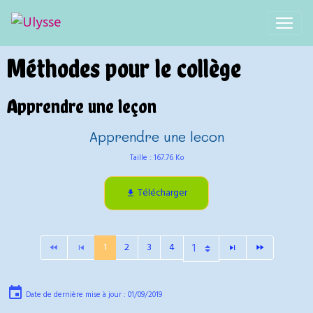
Méthodes pour le collège
Apprendre une leçon
Apprendre une lecon
Taille : 167.76 Ko
Télécharger
1
2
3
4
Date de dernière mise à jour : 01/09/2019