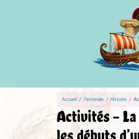
Accueil
Terminale
Histoire
Ac
Activités - La
les débuts d’