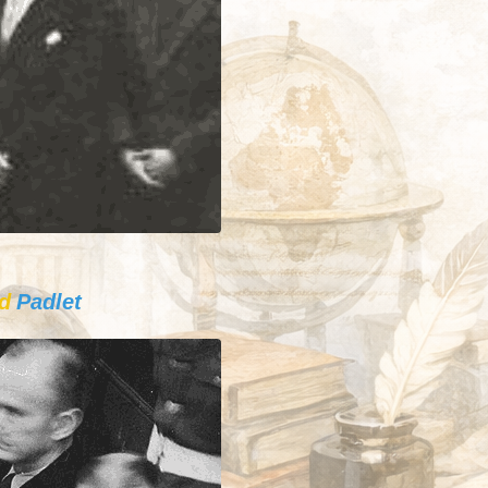
d
Padlet