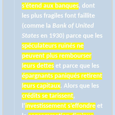
s’étend aux banques
, dont
les plus fragiles font faillite
(comme la
Bank of United
States
en 1930) parce que les
spéculateurs ruinés ne
peuvent plus rembourser
leurs dettes
et parce que les
épargnants paniqués retirent
leurs capitaux
. Alors que les
crédits se tarissent
,
l’
investissement s’effondre
et