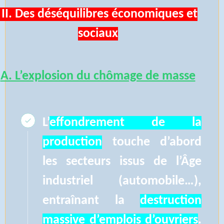
II. Des déséquilibres économiques et
sociaux
A. L’explosion du chômage de masse
L’
effondrement de la
production
touche d’abord
les secteurs issus de l’Âge
industriel (automobile…),
entraînant la
destruction
massive d’emplois d’ouvriers
.