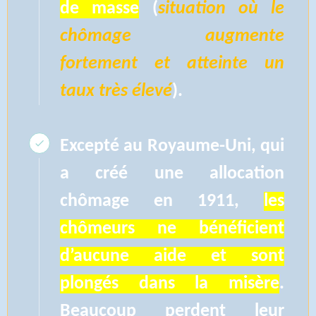
de masse
(
situation où le
chômage augmente
fortement et atteinte un
taux très élevé
).
Excepté au Royaume-Uni, qui
a créé une allocation
chômage en 1911,
les
chômeurs ne bénéficient
d’aucune aide et sont
plongés dans la misère
.
Beaucoup perdent leur