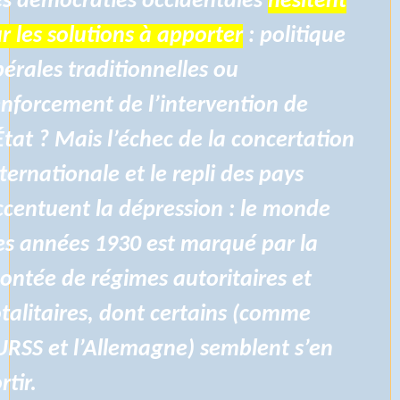
es démocraties occidentales
hésitent
r les solutions à apporter
: politique
bérales traditionnelles ou
enforcement de l’intervention de
État ? Mais l’échec de la concertation
ternationale et le repli des pays
ccentuent la dépression : le monde
es années 1930 est marqué par la
ontée de régimes autoritaires et
otalitaires, dont certains (comme
’URSS et l’Allemagne) semblent s’en
rtir.