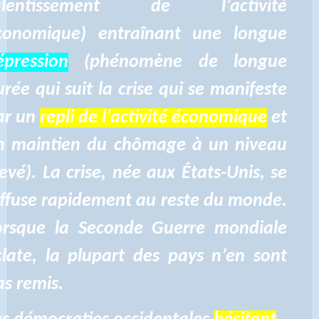
alentissement de l’activité
conomique) entraînant une longue
épression
(phénomène de longue
urée qui suit la crise qui se manifeste
ar un
repli de l’activité économique
et
n maintien du chômage à un niveau
levé). La crise, née aux États-Unis, se
iffuse rapidement au reste du monde.
orsque la Seconde Guerre mondiale
clate, la plupart des pays n’en sont
as remis.