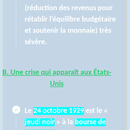
(réduction des revenus pour
rétablir l’équilibre budgétaire
et soutenir la monnaie) très
sévère.
B. Une crise qui apparaît aux États-
Unis
Le
24 octobre 1929
est le «
jeudi noir
» à la
bourse de