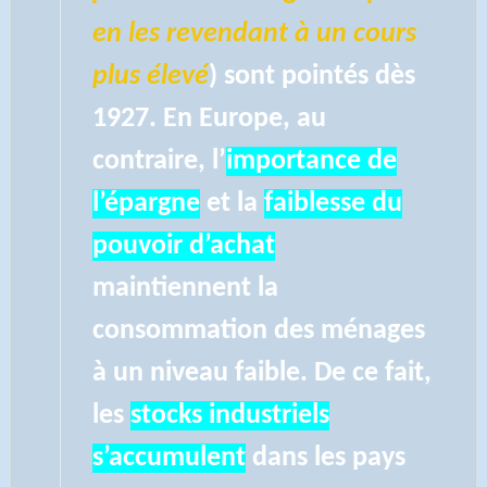
en les revendant à un cours
plus élevé
) sont pointés dès
1927. En Europe, au
contraire, l’
importance de
l’épargne
et la
faiblesse du
pouvoir d’achat
maintiennent la
consommation des ménages
à un niveau faible. De ce fait,
les
stocks industriels
s’accumulent
dans les pays