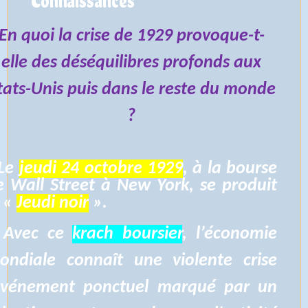
Connaissances
En quoi la crise de 1929 provoque-t-
elle des déséquilibres profonds aux
tats-Unis puis dans le reste du monde
?
Le
jeudi 24 octobre 1929
, à la bourse
e Wall Street à New York, se produit
e «
Jeudi noir
».
 Avec ce
krach boursier
, l’économie
ondiale connaît une violente crise
événement ponctuel marqué par un