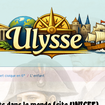
et civique en 6°
L' enfant
nts dans le monde (site UNICEF)