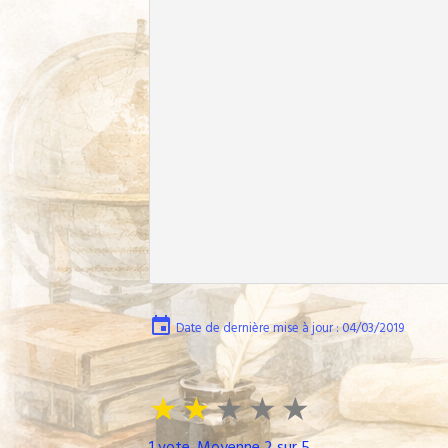
Date de dernière mise à jour : 04/03/2019
★
★
★
★
★