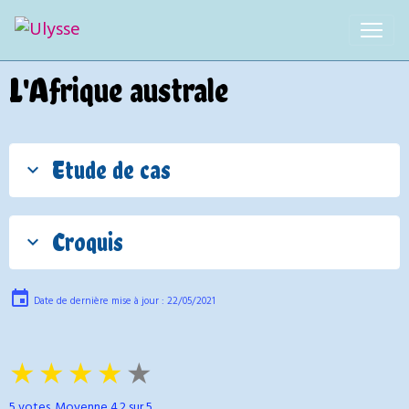
L'Afrique australe
Etude de cas
Croquis
Date de dernière mise à jour : 22/05/2021
★
★
★
★
★
5
votes. Moyenne
4.2
sur 5.